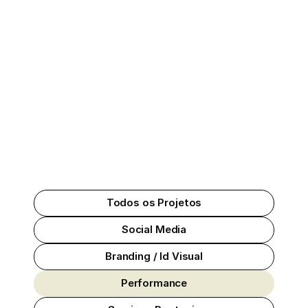
Home
Sobre Nós
Portfólio
Blog
A
criatividade
abre
portas.
Os
Contato
Contato
dados
mantêm
elas
abertas.
Orçamento
Orçamento
Todos os Projetos
Social Media
Branding / Id Visual
Performance